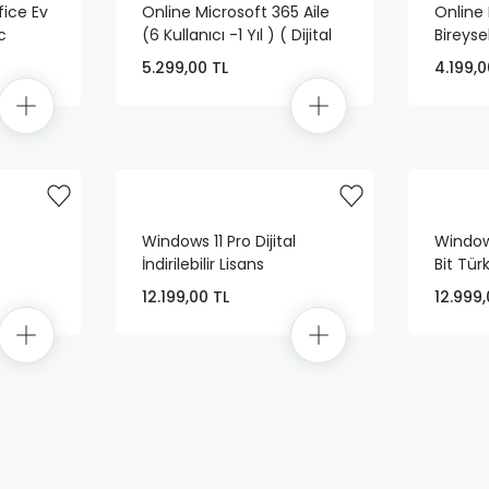
fice Ev
Online Microsoft 365 Aile
Online
c
(6 Kullanıcı -1 Yıl ) ( Dijital
Bireysel
sans)
İndirilebilir Lisans )
(Dijital
5.299,00 TL
4.199,0
t
Windows 11 Pro Dijital
Window
İndirilebilir Lisans
Bit Tür
12.199,00 TL
12.999,