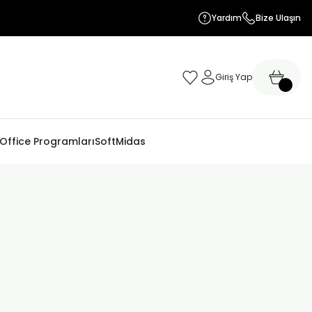
Yardım
Bize Ulaşın
Giriş Yap
 Office Programları
SoftMidas