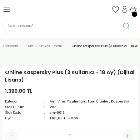
Geri Dön
Geri Dön
Geri Dön
Geri Dön
Geri Dön
Geri Dön
azılımları
temleri
uhasebe Yazılımları
ffice Programları
Notebook
Yazıcı - Tarayıcı
hazı
Asus
Canon
Anasayfa
Anti Virüs Yazılımları
Online Kaspersky Plus (3 Kullanıcı - 18 Ay)
cı
Casper
Epson
Lenovo
Hp
Online Kaspersky Plus (3 Kullanıcı - 18 Ay) (Dijital
Lisans)
Msi
1.399,00 TL
Kategori
Anti Virüs Yazılımları
,
Tüm Ürünler
,
Kaspersky
Stok Durumu
Var
Stok Kodu
sm-0016
Fiyat
1.165,83 TL + KDV