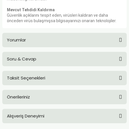
Mevcut Tehdidi Kaldırma
Güvenlik açıklarını tespit eden, virüsleri kaldıran ve daha
önceden virüs bulaşmışsa bilgisayarınızı onaran teknolojiler.
Yorumlar
Soru & Cevap
Bu ürüne ilk yorumu siz yapın!
Taksit Seçenekleri
Yorum Yaz
Ürün hakkında henüz soru sorulmamış.
Önerileriniz
Soru Sor
Bu ürünün fiyat bilgisi, resim, ürün açıklamalarında ve diğer
Alışveriş Deneyimi
konularda yetersiz gördüğünüz noktaları öneri formunu
kullanarak tarafımıza iletebilirsiniz.
Görüş ve önerileriniz için teşekkür ederiz.