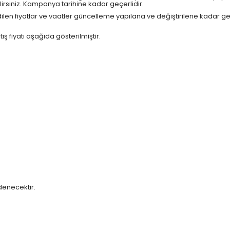
lirsiniz. Kampanya tarihine kadar geçerlidir.
n edilen fiyatlar ve vaatler güncelleme yapılana ve değiştirilene kadar geçe
ş fiyatı aşağıda gösterilmiştir.
denecektir.