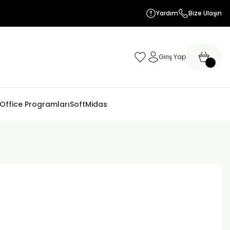
Yardım
Bize Ulaşın
Giriş Yap
 Office Programları
SoftMidas