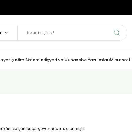
sayar
İşletim Sistemleri
İşyeri ve Muhasebe Yazılımları
Microsoft
 hüküm ve şartlar çerçevesinde imzalanmıştır.