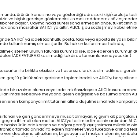
urumunda, ürünün kendisine veya gösterdiği adresteki kişi/kuruluşa tesli
eksizin ve hiçbir gerekçe göstermeksizin malı reddederek sözleşmeden 
itibaren başlar. Cayma hakkı süresi sona ermeden önce, tüketicinin o
lanan masraflar SATICI’ ya aittir. ALICI, iş bu sözleşmeyi kabul etme
 içinde SATICI' ya iadeli taahhütlü posta, faks veya eposta ile yazılı
 kullanılmamış olması şarttır. Bu hakkın kullanılması halinde,
e edilmek istenen ürünün faturası kurumsal ise, iade ederken kurumun d
adeleri İADE FATURASI kesilmediği takdirde tamamlanamayacaktır.)
esuarları ile birlikte eksiksiz ve hasarsız olarak teslim edilmesi gere
en geç 10 günlük süre içerisinde toplam bedeli ve ALICI’yı borç altına
inde bir azalma olursa veya iade imkânsızlaşırsa ALICI kusuru oranınd
llanılması sebebiyle meydana gelen değişiklik ve bozulmalardan ALIC
zenlenen kampanya limit tutarının altına düşülmesi halinde kampanya k
hazırlanan ve geri gönderilmeye müsait olmayan, iç giyim alt parçaları, 
 geçme ihtimali olan mallar, ALICI’ya teslim edilmesinin ardından ALICI
onra başka ürünlerle karışan ve doğası gereği ayrıştırılması mümkün
lektronik ortamda anında ifa edilen hizmetler veya tüketiciye anında tes
e ve veri depolama cihazlarının, bilgisayar sarf malzemelerinin, ambala