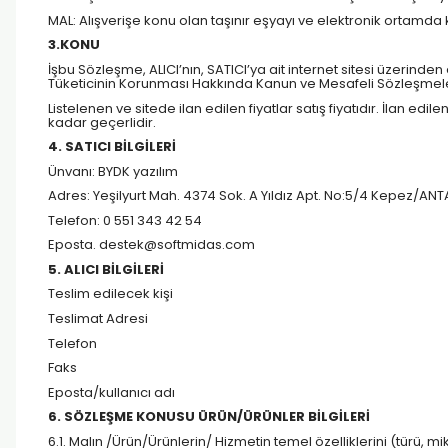
MAL: Alışverişe konu olan taşınır eşyayı ve elektronik ortamda
3.KONU
İşbu Sözleşme, ALICI’nın, SATICI’ya ait internet sitesi üzerinden el
Tüketicinin Korunması Hakkında Kanun ve Mesafeli Sözleşmeler
Listelenen ve sitede ilan edilen fiyatlar satış fiyatıdır. İlan ed
kadar geçerlidir.
4. SATICI BİLGİLERİ
Ünvanı: BYDK yazılım
Adres:
Yeşilyurt Mah. 4374 Sok. A Yıldız Apt. No:5/4 Kepez/AN
Telefon: 0 551 343 42 54
Eposta. destek@softmidas.com
5. ALICI BİLGİLERİ
Teslim edilecek kişi
Teslimat Adresi
Telefon
Faks
Eposta/kullanıcı adı
6. SÖZLEŞME KONUSU ÜRÜN/ÜRÜNLER BİLGİLERİ
6.1. Malın /Ürün/Ürünlerin/ Hizmetin temel özelliklerini (türü,