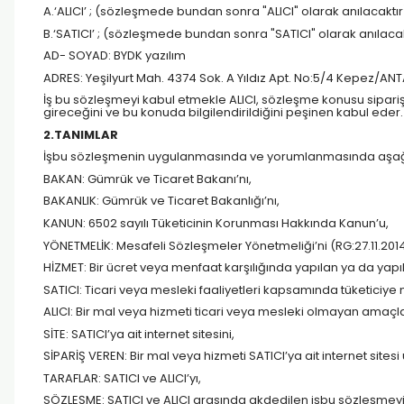
A.‘ALICI’ ; (sözleşmede bundan sonra "ALICI" olarak anılacaktır
B.‘SATICI’ ; (sözleşmede bundan sonra "SATICI" olarak anılacak
AD- SOYAD: BYDK yazılım
ADRES: Yeşilyurt Mah. 4374 Sok. A Yıldız Apt. No:5/4 Kepez/AN
İş bu sözleşmeyi kabul etmekle ALICI, sözleşme konusu siparişi
gireceğini ve bu konuda bilgilendirildiğini peşinen kabul eder.
2.TANIMLAR
İşbu sözleşmenin uygulanmasında ve yorumlanmasında aşağıda y
BAKAN: Gümrük ve Ticaret Bakanı’nı,
BAKANLIK: Gümrük ve Ticaret Bakanlığı’nı,
KANUN: 6502 sayılı Tüketicinin Korunması Hakkında Kanun’u,
YÖNETMELİK: Mesafeli Sözleşmeler Yönetmeliği’ni (RG:27.11.201
HİZMET: Bir ücret veya menfaat karşılığında yapılan ya da yapı
SATICI: Ticari veya mesleki faaliyetleri kapsamında tüketici
ALICI: Bir mal veya hizmeti ticari veya mesleki olmayan amaçla
SİTE: SATICI’ya ait internet sitesini,
SİPARİŞ VEREN: Bir mal veya hizmeti SATICI’ya ait internet sites
TARAFLAR: SATICI ve ALICI’yı,
SÖZLEŞME: SATICI ve ALICI arasında akdedilen işbu sözleşmeyi