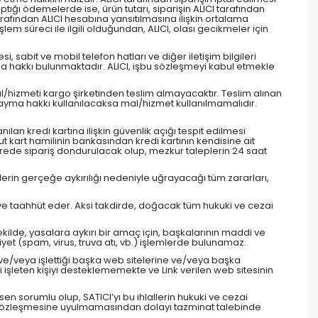
ptığı ödemelerde ise, ürün tutarı, siparişin ALICI tarafından
tarafından ALICI hesabına yansıtılmasına ilişkin ortalama
m süreci ile ilgili olduğundan, ALICI, olası gecikmeler için
 sabit ve mobil telefon hatları ve diğer iletişim bilgileri
ma hakkı bulunmaktadır. ALICI, işbu sözleşmeyi kabul etmekle
al/hizmeti kargo şirketinden teslim almayacaktır. Teslim alınan
Cayma hakkı kullanılacaksa mal/hizmet kullanılmamalıdır.
nılan kredi kartına ilişkin güvenlik açığı tespit edilmesi
yahut kart hamilinin bankasından kredi kartının kendisine ait
sürede sipariş dondurulacak olup, mezkur taleplerin 24 saat
lgilerin gerçeğe aykırılığı nedeniyle uğrayacağı tüm zararları,
l ve taahhüt eder. Aksi takdirde, doğacak tüm hukuki ve cezai
 şekilde, yasalara aykırı bir amaç için, başkalarının maddi ve
yet (spam, virus, truva atı, vb.) işlemlerde bulunamaz.
 ve/veya işlettiği başka web sitelerine ve/veya başka
i işleten kişiyi desteklememekte ve Link verilen web sitesinin
en sorumlu olup, SATICI’yı bu ihlallerin hukuki ve cezai
yelik sözleşmesine uyulmamasından dolayı tazminat talebinde