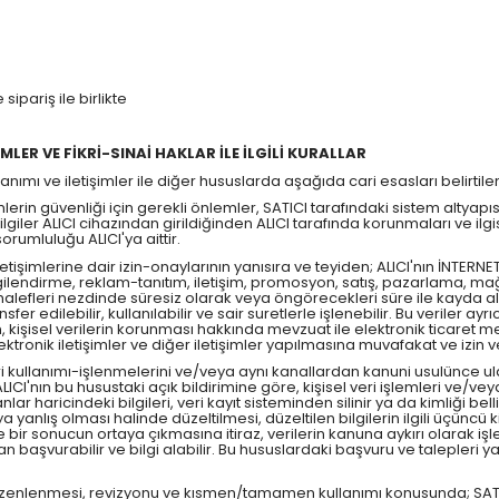
sipariş ile birlikte
ŞİMLER VE FİKRİ-SINAİ HAKLAR İLE İLGİLİ KURALLAR
anımı ve iletişimler ile diğer hususlarda aşağıda cari esasları belirtilen g
şlemlerin güvenliği için gerekli önlemler, SATICI tarafındaki sistem alty
iler ALICI cihazından girildiğinden ALICI tarafında korunmaları ve ilgisi
orumluluğu ALICI'ya aittir.
 iletişimlerine dair izin-onaylarının yanısıra ve teyiden; ALICI'nın İNTERNET
lgilendirme, reklam-tanıtım, iletişim, promosyon, satış, pazarlama, mağ
 ve halefleri nezdinde süresiz olarak veya öngörecekleri süre ile kayda al
ransfer edilebilir, kullanılabilir ve sair suretlerle işlenebilir. Bu veri
rinin, kişisel verilerin korunması hakkında mevzuat ile elektronik tica
ronik iletişimler ve diğer iletişimler yapılmasına muvafakat ve izin ve
 veri kullanımı-işlenmelerini ve/veya aynı kanallardan kanuni usulünce 
ALICI'nın bu husustaki açık bildirimine göre, kişisel veri işlemleri ve/ve
aricindeki bilgileri, veri kayıt sisteminden silinir ya da kimliği belli
 veya yanlış olması halinde düzeltilmesi, düzeltilen bilgilerin ilgili üçüncü 
ine bir sonucun ortaya çıkmasına itiraz, verilerin kanuna aykırı olarak 
 başvurabilir ve bilgi alabilir. Bu hususlardaki başvuru ve talepleri y
arın düzenlenmesi, revizyonu ve kısmen/tamamen kullanımı konusunda; SA