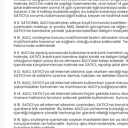
halinde ALICI’nın nakit ile yaptığı ödemelerde, ürün tutarı 14 gü
iptal edilmesinden sonra 14 gün içerisinde ilgili bankaya iade e
sürecin 2 ile 3 haftayı bulabileceğini, bu tutarın bankaya iade
SATICI’yı sorumlu tutamayacağını kabul, beyan ve taahhüt ede
9.9. SATICININ, ALICI tarafından siteye kayıt formunda belirtile
üzerinden mektup, e-posta, SMS, telefon görüşmesi ve diğer yo
SATICI’nın kendisine yönelik yukarıda belirtilen iletişim faali
9.10. ALICI, sözleşme konusu mal/hizmeti teslim almadan önce m
mal/hizmetin hasarsız ve sağlam olduğu kabul edilecektir. Te
Fatura iade edilmelidir.
9.11. ALICI ile sipariş esnasında kullanılan kredi kartı hamilinin
halinde, SATICI, kredi kartı hamiline ilişkin kimlik ve iletişim bi
olduğuna ilişkin yazıyı ibraz etmesini ALICI’dan talep edebili
içerisinde karşılanmaması halinde ise SATICI, siparişi iptal etm
9.12. ALICI, SATICI’ya ait internet sitesine üye olurken verdiği 
SATICI’nın ilk bildirimi üzerine derhal, nakden ve defaten taz
9.13. ALICI, SATICI’ya ait internet sitesini kullanırken yasal 
yükümlülükler tamamen ve münhasıran ALICI’yı bağlayacaktır.
9.14. ALICI, SATICI’ya ait internet sitesini hiçbir şekilde kamu 
manevi haklarına tecavüz edecek şekilde kullanamaz. Ayrıca, üy
9.15. SATICI’ya ait internet sitesinin üzerinden, SATICI’nın k
içeriklere link verilebilir. Bu linkler ALICI’ya yönlenme kolayl
içerdiği bilgilere yönelik herhangi bir garanti niteliği taşımama
9.16. İşbu sözleşme içerisinde sayılan maddelerden bir ya da bi
sonuçlarından ari tutacaktır. Ayrıca; işbu ihlal nedeniyle, ola
bulunma hakkı saklıdır.