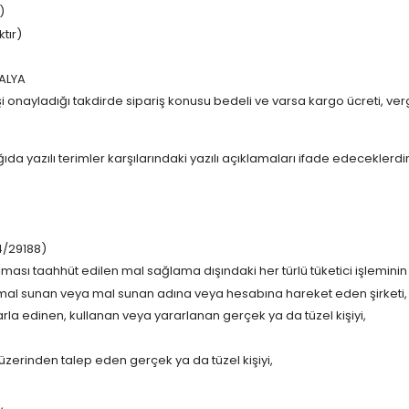
)
tır)
TALYA
 onayladığı takdirde sipariş konusu bedeli ve varsa kargo ücreti, verg
azılı terimler karşılarındaki yazılı açıklamaları ifade edeceklerdir
4/29188)
lması taahhüt edilen mal sağlama dışındaki her türlü tüketici işleminin
ye mal sunan veya mal sunan adına veya hesabına hareket eden şirketi,
rla edinen, kullanan veya yararlanan gerçek ya da tüzel kişiyi,
i üzerinden talep eden gerçek ya da tüzel kişiyi,
,