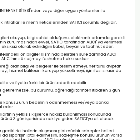
an INTERNET SİTESİ'nden veya diğer uygun yöntemler ile
ek ihtilaflar ile menfi neticelerinden SATICI sorumlu değildir.
bilgileri okuyup, bilgi sahibi olduğunu, elektronik ortamda gerekli
inin kurulmasından evvel, SATICI tarafından ALICI' ya verilmesi
 ve eksiksiz olarak edindiğini kabul, beyan ve taahhüt eder.
tesindeki ön bilgiler kısmında belirtilen süre zarfında ALICI
 ALICI’nın sözleşmeyi feshetme hakkı saklıdır.
ereği olan bilgi ve belgeler ile teslim etmeyi, her türlü ayıptan
i, hizmet kalitesini koruyup yükseltmeyi, işin ifası sırasında
 ve fiyatta farklı bir ürün tedarik edebilir.
ne getiremezse, bu durumu, öğrendiği tarihten itibaren 3 gün
r.
zleşme konusu ürün bedelinin ödenmemesi ve/veya banka
t eder.
kartının yetkisiz kişilerce haksız kullanılması sonucunda
ünü 3 gün içerisinde nakliye gideri SATICI’ya ait olacak
geciktirici hallerin oluşması gibi mücbir sebepler halleri
I da siparişin iptal edilmesini, sözleşme konusu ürünün varsa
tme hakkını haizdir. ALICI tarafından siparişin iptal edilmesi