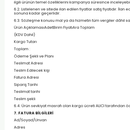
ilgili ürünün temel özelliklerini kampanya süresince inceleyebi
6.2. Listelenen ve sitede ilan edilen fiyatlar satış fiyatıdır. İla
sonuna kadar geçerlidir.
6.3. Sözleşme konusu mal ya da hizmetin tüm vergiler dâhil satı
Ürün AçıklamasıAdetBirim FiyatıAra Toplam
(KDV Dahil)
Kargo Tutarı
Toplam :
Ödeme Şekli ve Planı
Teslimat Adresi
Teslim Edilecek kişi
Fatura Adresi
Sipariş Tarihi
Teslimat tarihi
Teslim şekli
6.4. Ürün sevkiyat masrafı olan kargo ücreti ALICI tarafından ö
7. FATURA BİLGİLERİ
Ad/Soyad/Unvan
Adres