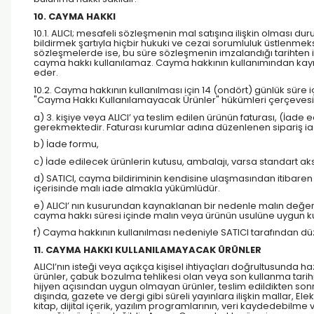
10. CAYMA HAKKI
10.1. ALICI; mesafeli sözleşmenin mal satışına ilişkin olması d
bildirmek şartıyla hiçbir hukuki ve cezai sorumluluk üstlenm
sözleşmelerde ise, bu süre sözleşmenin imzalandığı tarihten 
cayma hakkı kullanılamaz. Cayma hakkının kullanımından kaynak
eder.
10.2. Cayma hakkının kullanılması için 14 (ondört) günlük süre
"Cayma Hakkı Kullanılamayacak Ürünler" hükümleri çerçevesinde
a) 3. kişiye veya ALICI’ ya teslim edilen ürünün faturası, (İad
gerekmektedir. Faturası kurumlar adına düzenlenen sipariş i
b) İade formu,
c) İade edilecek ürünlerin kutusu, ambalajı, varsa standart aks
d) SATICI, cayma bildiriminin kendisine ulaşmasından itibaren 
içerisinde malı iade almakla yükümlüdür.
e) ALICI’ nın kusurundan kaynaklanan bir nedenle malın değer
cayma hakkı süresi içinde malın veya ürünün usulüne uygun ku
f) Cayma hakkının kullanılması nedeniyle SATICI tarafından dü
11. CAYMA HAKKI KULLANILAMAYACAK ÜRÜNLER
ALICI’nın isteği veya açıkça kişisel ihtiyaçları doğrultusunda 
ürünler, çabuk bozulma tehlikesi olan veya son kullanma tarihi
hijyen açısından uygun olmayan ürünler, teslim edildikten s
dışında, gazete ve dergi gibi süreli yayınlara ilişkin mallar, E
kitap, dijital içerik, yazılım programlarının, veri kaydedebilm