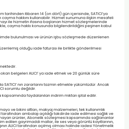
m tarihinden itibaren 14 (on dört) gün içerisinde, SATICI’ya
cayma hakkını kullanabilir. Hizmet sunumuna ilişkin mesafeli
nayı ile hizmetin ifasına başlanan hizmet sözleşmelerinde
kle, cayma hakkı konusunda bilgilendirildiğini peşinen kabul
 bildirimde bulunulması ve ürünün işbu sözleşmede düzenlenen
üzenlemiş olduğu iade faturası ile birlikte gönderilmesi
kmektedir.
 sokan belgeleri ALICI’ ya iade etmek ve 20 günlük süre
a SATICI’ nın zararlarını tazmin etmekle yükümlüdür. Ancak
I sorumlu değildir.
apsamında faydalanılan indirim miktarı iptal edilir.
mayo ve bikini altları, makyaj malzemeleri, tek kullanımlık
 tarafından ambalajı açıldığı takdirde iade edilmesi sağlık ve
 olmayan ürünler, Abonelik sözleşmesi kapsamında sağlananlar
lim edilen gayrimaddi mallar, ile ses veya görüntü kayıtlarının,
jının ALICI tarafından açılmış olması halinde iadesi Yönetmelik