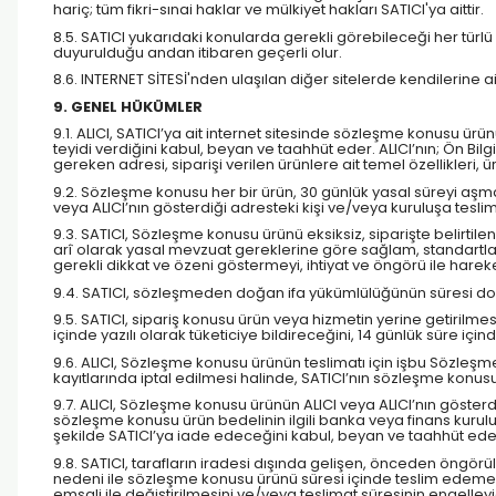
hariç; tüm fikri-sınai haklar ve mülkiyet hakları SATICI'ya aittir.
8.5. SATICI yukarıdaki konularda gerekli görebileceği her türlü
duyurulduğu andan itibaren geçerli olur.
8.6. INTERNET SİTESİ'nden ulaşılan diğer sitelerde kendilerine ait
9. GENEL HÜKÜMLER
9.1. ALICI, SATICI’ya ait internet sitesinde sözleşme konusu ürünü
teyidi verdiğini kabul, beyan ve taahhüt eder. ALICI’nın; Ön Bi
gereken adresi, siparişi verilen ürünlere ait temel özellikleri, 
9.2. Sözleşme konusu her bir ürün, 30 günlük yasal süreyi aşmama
veya ALICI’nın gösterdiği adresteki kişi ve/veya kuruluşa tesli
9.3. SATICI, Sözleşme konusu ürünü eksiksiz, siparişte belirtilen
arî olarak yasal mevzuat gereklerine göre sağlam, standartlara 
gerekli dikkat ve özeni göstermeyi, ihtiyat ve öngörü ile hare
9.4. SATICI, sözleşmeden doğan ifa yükümlülüğünün süresi dolmad
9.5. SATICI, sipariş konusu ürün veya hizmetin yerine getiril
içinde yazılı olarak tüketiciye bildireceğini, 14 günlük süre i
9.6. ALICI, Sözleşme konusu ürünün teslimatı için işbu Sözl
kayıtlarında iptal edilmesi halinde, SATICI’nın sözleşme kon
9.7. ALICI, Sözleşme konusu ürünün ALICI veya ALICI’nın gösterdi
sözleşme konusu ürün bedelinin ilgili banka veya finans kurul
şekilde SATICI’ya iade edeceğini kabul, beyan ve taahhüt ede
9.8. SATICI, tarafların iradesi dışında gelişen, önceden öngörü
nedeni ile sözleşme konusu ürünü süresi içinde teslim edemez 
emsali ile değiştirilmesini ve/veya teslimat süresinin engelle