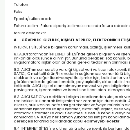
Telefon
Faks
Eposta/kullanıcı adı
Fatura teslim : Fatura sipariş teslimatı sırasında fatura adresine 
teslim edilecektir.
8. - GÜVENLİK-GİZLİLİK, KİŞİSEL VERİLER, ELEKTRONİK İLETİ
INTERNET SİTESİ'nde bilgilerin korunması, gizliliği, işlenmesi-kull
8.1.ALICI tarafından İNTERNET SİTESİ'nde girilen bilgilerin ve i
imkanları ölçüsünde alınmıştır. Bununla beraber, söz konusu bilg
uygulamalara ilişkin olanlar dahil, gerekli tedbirlerin alınması s
8.2. ALICI'nın sair suretle verdiği kişisel veri ve ticari elektronik
SATICI, C muhtelif ürün/hizmetlerin sağlanması ve her türlü bi
elektronik ve diğer ticari-sosyal iletişimler için, belirtilenler
görülen hallerde güncellenebilir, paylaşılabilir, aktarılabilir, t
iletilebilir. ALICI kişisel olan-olmayan mevcut ve yeni bilgile
paylaşımına, işlenmesine ve kendisine ticari olan-olmayan elekt
8.3. ALICI SATICI'ya belirtilen iletişim kanallarından ulaşarak
red hakkını kullanarak iletişimleri her zaman için durdurabilir. 
dilerse, hukuken muhafazası gerekenler ve/veya mümkün olanlar h
verilerinin işlenmesi ile ilgili işlemler, aktarıldığı kişiler, eksik
otomatik sistemler ile analiz edilmesi sureti ile kendisi aleyh
konularda SATICI'ya her zaman yukarıdaki iletişim kanallarından
gerekçesi tarafına açıklanarak kabul edilmeyebilecektir.
8.4. INTERNET SİTESİ'ne ait her türlü bilgi ve içerik ile bunl