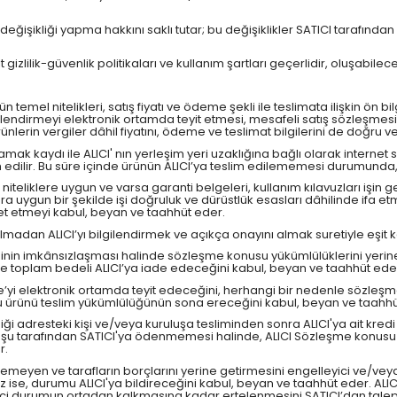
 değişikliği yapma hakkını saklı tutar; bu değişiklikler SATICI tarafınd
 gizlilik-güvenlik politikaları ve kullanım şartları geçerlidir, oluşabilec
n temel nitelikleri, satış fiyatı ve ödeme şekli ile teslimata ilişkin ön 
lgilendirmeyi elektronik ortamda teyit etmesi, mesafeli satış sözleşmes
ürünlerin vergiler dâhil fiyatını, ödeme ve teslimat bilgilerini de doğru
k kaydı ile ALICI' nın yerleşim yeri uzaklığına bağlı olarak internet si
m edilir. Bu süre içinde ürünün ALICI’ya teslim edilememesi durumunda,
 niteliklere uygun ve varsa garanti belgeleri, kullanım kılavuzları işin g
uygun bir şekilde işi doğruluk ve dürüstlük esasları dâhilinde ifa etmey
ket etmeyi kabul, beyan ve taahhüt eder.
an ALICI’yı bilgilendirmek ve açıkça onayını almak suretiyle eşit kalite
mesinin imkânsızlaşması halinde sözleşme konusu yükümlülüklerini yeri
çinde toplam bedeli ALICI’ya iade edeceğini kabul, beyan ve taahhüt ede
eşme’yi elektronik ortamda teyit edeceğini, herhangi bir nedenle sö
usu ürünü teslim yükümlülüğünün sona ereceğini kabul, beyan ve taahhü
ği adresteki kişi ve/veya kuruluşa tesliminden sonra ALICI'ya ait kredi 
uşu tarafından SATICI'ya ödenmemesi halinde, ALICI Sözleşme konusu ür
r.
lemeyen ve tarafların borçlarını yerine getirmesini engelleyici ve/veya 
ise, durumu ALICI'ya bildireceğini kabul, beyan ve taahhüt eder. ALIC
yici durumun ortadan kalkmasına kadar ertelenmesini SATICI’dan talep e