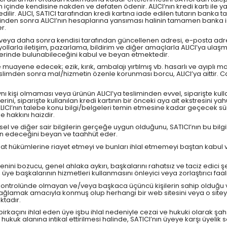
n içinde kendisine nakden ve defaten ödenir. ALICI’nın kredi kartı ile ya
dilir. ALICI, SATICI tarafından kredi kartına iade edilen tutarın banka 
sinden sonra ALICI’nın hesaplarına yansıması halinin tamamen banka işle
r.
n veya daha sonra kendisi tarafından güncellenen adresi, e-posta adresi,
llarla iletişim, pazarlama, bildirim ve diğer amaçlarla ALICI’ya ulaş
yetlerinde bulunabileceğini kabul ve beyan etmektedir.
uayene edecek; ezik, kırık, ambalajı yırtılmış vb. hasarlı ve ayıplı m
slimden sonra mal/hizmetin özenle korunması borcu, ALICI’ya aittir. 
 aynı kişi olmaması veya ürünün ALICI’ya tesliminden evvel, siparişte kulla
lgilerini, siparişte kullanılan kredi kartının bir önceki aya ait ekstresini 
r. ALICI’nın talebe konu bilgi/belgeleri temin etmesine kadar geçecek 
e hakkını haizdir.
kişisel ve diğer sair bilgilerin gerçeğe uygun olduğunu, SATICI’nın bu bi
min edeceğini beyan ve taahhüt eder.
mevzuat hükümlerine riayet etmeyi ve bunları ihlal etmemeyi baştan kabu
düzenini bozucu, genel ahlaka aykırı, başkalarını rahatsız ve taciz edici
e başkalarının hizmetleri kullanmasını önleyici veya zorlaştırıcı faali
endi kontrolünde olmayan ve/veya başkaca üçüncü kişilerin sahip olduğu
ığı sağlamak amacıyla konmuş olup herhangi bir web sitesini veya o sitey
ktadır.
rkaçını ihlal eden üye işbu ihlal nedeniyle cezai ve hukuki olarak şahs
yın hukuk alanına intikal ettirilmesi halinde, SATICI’nın üyeye karşı ü