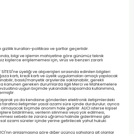
izlilik kuralları-politikası ve şartlar geçerlidir.
apısında, bilgi ve işlemin mahiyetine göre günümüz teknik
z kişilerce erişilememesi için, virüs ve benzeri zararlı
 SİTESİ'ne üyeliği ve alışverişleri sırasında edinilen bilgileri
aza kartı, kredi kartı ve üyelik uygulamaları amaçlı yapılacak
ınabilir, basılı/manyetik arşivlerde saklanabilir, gerekli
ler ayrıca kanunen gereken durumlarda ilgili Merci ve Mahkemelere
ret mevzuatına uygun biçimde yukarıdaki kapsamda kullanımına,
rmiştir.
ulaşarak ya da kendisine gönderilen elektronik iletişimlerdeki
ya tarafına iletişimler yasal azami süre içinde durdurulur; ayrıca
 olmayacak biçimde anonim hale getirilir. ALICI isterse kişisel
kişilere bildirilmesi, verilerin silinmesi veya yok edilmesi,
işlenmesi sebebi ile zarara uğrama halinde giderilmesi gibi
asal azami süreler içinde yerine getirilecek yahut hukuki
TICI'nın anlaşmasına göre diğer üçüncü sahıslara ait olanlar