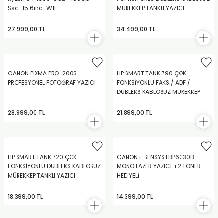
Ssd-15.6inc-W11
MÜREKKEP TANKLI YAZICI
27.999,00 TL
34.499,00 TL
CANON PIXMA PRO-200S
HP SMART TANK 790 ÇOK
PROFESYONEL FOTOĞRAF YAZICI
FONKSİYONLU FAKS / ADF /
DUBLEKS KABLOSUZ MÜREKKEP
TANKLI YAZICI
28.999,00 TL
21.899,00 TL
HP SMART TANK 720 ÇOK
CANON i-SENSYS LBP6030B
FONKSİYONLU DUBLEKS KABLOSUZ
MONO LAZER YAZICI +2 TONER
MÜREKKEP TANKLI YAZICI
HEDİYELİ
18.399,00 TL
14.399,00 TL