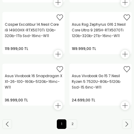
Casper Excalibur 14.Nesil Core
Asus Rog Zephyrus G16 2.Nesil
i9 14900HX-RTX5070Ti 12Gb-
Core Ultra 9 285H-RTX5070Ti
32Gb-1Tb Ssd-16inc-W11
12Gb-32Gb-2Tb-16inc-W11
119.999,00 TL
189.999,00 TL
Asus Vivobook 16 Snapdragon X
Asus Vivobook Go 15 7.Nesil
X1-26-100-16Gb-512Gb-16inc-
Ryzen 5 7520U-8Gb-512Gb
W11
Ssd-15.6inc-W11
36.999,00 TL
24.699,00 TL
1
2