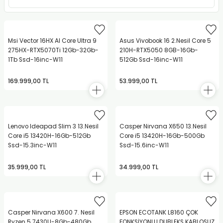
Msi Vector 16HX AI Core Ultra 9
Asus Vivobook 16 2.Nesil Core 5
275HX-RTX5070Ti 12Gb-32Gb-
210H-RTX5050 8GB-16Gb-
1Tb Ssd-16inc-W11
512Gb Ssd-16inc-W11
169.999,00 TL
53.999,00 TL
Lenovo Ideapad Slim 3 13.Nesil
Casper Nirvana X650 13.Nesil
Core i5 13420H-16Gb-512Gb
Core i5 13420H-16Gb-500Gb
Ssd-15.3inc-W11
Ssd-15.6inc-W11
35.999,00 TL
34.999,00 TL
Casper Nirvana X600 7. Nesil
EPSON ECOTANK L8160 ÇOK
Ryzen 5 7430U-8Gb-480Gb
FONKSİYONLU DUBLEKS KABLOSUZ