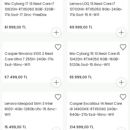
Msi Cyborg 17 13.Nesil Core i7
Lenovo LOQ 13.Nesil Core i7
13620H-RTX5060 8GB-32GB-
13700HX-RTX5050 8Gb-24Gb-
1Tb Ssd-17.3inc-FreeDos
1Tb Ssd-15.6-W11
81.999,00 TL
69.999,00 TL
Casper Nirvana S100 2.Nesil
Msi Cyborg 15 13.Nesil Core i5
Core Ultra 7 255H-24Gb-1Tb
13420H-RTX4050 6GB-16GB-
Ssd-16inc-W11
512Gb Ssd-15.6inc-W11
57.499,00 TL
55.999,00 TL
Lenovo Ideapad Slim 3 Intel
Casper Excalibur 14.Nesil Core
N100-4Gb-128Gb Ufs-15.6inc-
i9 14900HX-RTX5090 24Gb-
W11
64Gb-2Tb Ssd-16inc-W11
15.499,00 TL
214.999,00 TL