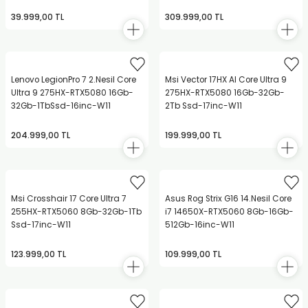
TANKLI YAZICI
39.999,00 TL
309.999,00 TL
Lenovo LegionPro 7 2.Nesil Core
Msi Vector 17HX AI Core Ultra 9
Ultra 9 275HX-RTX5080 16Gb-
275HX-RTX5080 16Gb-32Gb-
32Gb-1TbSsd-16inc-W11
2Tb Ssd-17inc-W11
204.999,00 TL
199.999,00 TL
Msi Crosshair 17 Core Ultra 7
Asus Rog Strix G16 14.Nesil Core
255HX-RTX5060 8Gb-32Gb-1Tb
i7 14650X-RTX5060 8Gb-16Gb-
Ssd-17inc-W11
512Gb-16inc-W11
123.999,00 TL
109.999,00 TL