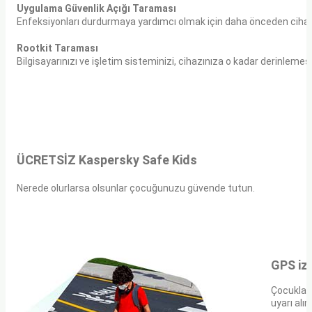
Uygulama Güvenlik Açığı Taraması
Enfeksiyonları durdurmaya yardımcı olmak için daha önceden cihazla
Rootkit Taraması
Bilgisayarınızı ve işletim sisteminizi, cihazınıza o kadar derinlemes
ÜCRETSİZ Kaspersky Safe Kids
Nerede olurlarsa olsunlar çocuğunuzu güvende tutun.
GPS izl
Çocukları
uyarı alın.