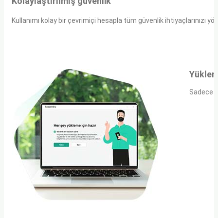
Kolaylaştırılmış güvenlik
Kullanımı kolay bir çevrimiçi hesapla tüm güvenlik ihtiyaçlarınızı yön
Yüklem
Sadece he