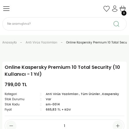
Geri Dön
Geri Dön
Geri Dön
Geri Dön
Geri Dön
Geri Dön
0
azılımları
temleri
uhasebe Yazılımları
ffice Programları
Notebook
Yazıcı - Tarayıcı
hazı
Asus
Canon
Anasayfa
Anti Virüs Yazılımları
Online Kaspersky Premium 10 Total Security 
cı
Casper
Epson
Lenovo
Hp
Online Kaspersky Premium 10 Total Security (10
Kullanıcı - 1 Yıl)
Msi
799,00 TL
Kategori
Anti Virüs Yazılımları
,
Tüm Ürünler
,
Kaspersky
Stok Durumu
Var
Stok Kodu
sm-0014
Fiyat
665,83 TL + KDV