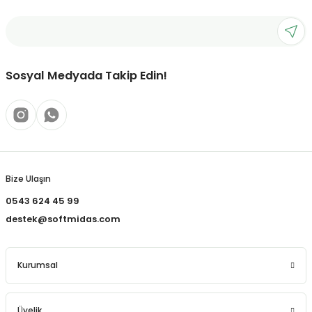
Ürün açıklamasında eksik bilgiler bulunuyor.
Deneyimini Paylaş
Ürün bilgilerinde hatalar bulunuyor.
Ürün fiyatı diğer sitelerden daha pahalı.
Sosyal Medyada Takip Edin!
Bu ürüne benzer farklı alternatifler olmalı.
Gönder
Bize Ulaşın
0543 624 45 99
destek@softmidas.com
Kurumsal
Üyelik