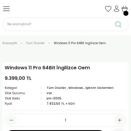
Geri Dön
Geri Dön
Geri Dön
Geri Dön
Geri Dön
Geri Dön
azılımları
temleri
uhasebe Yazılımları
ffice Programları
Notebook
Yazıcı - Tarayıcı
hazı
Asus
Canon
Anasayfa
Tüm Ürünler
Windows 11 Pro 64Bit İngilizce Oem
cı
Casper
Epson
Lenovo
Hp
Windows 11 Pro 64Bit İngilizce Oem
9.399,00 TL
Msi
Kategori
Tüm Ürünler
,
Windows
,
İşletim Sistemleri
Stok Durumu
Var
Stok Kodu
sm-0005
Fiyat
7.832,50 TL + KDV