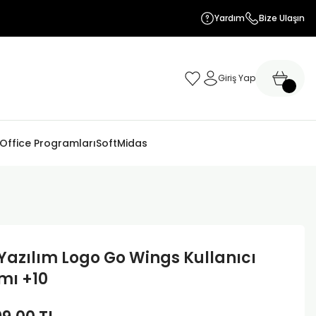
Yardım
Bize Ulaşın
Giriş Yap
 Office Programları
SoftMidas
Yazılım Logo Go Wings Kullanıcı
ımı +10