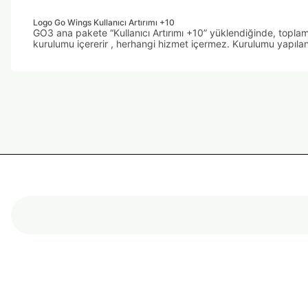
Logo Go Wings Kullanıcı Artırımı +10
GO3 ana pakete “Kullanıcı Artırımı +10” yüklendiğinde, toplam
kurulumu içererir , herhangi hizmet içermez. Kurulumu yapılan
Bu ürünün fiyat bilgisi, resim, ürün açıklamalarında ve diğer k
Görüş ve önerileriniz için teşekkür ederiz.
Ürün resmi kalitesiz, bozuk veya görüntülenemiyor.
Ürün açıklamasında eksik bilgiler bulunuyor.
Ürün bilgilerinde hatalar bulunuyor.
Ürün fiyatı diğer sitelerden daha pahalı.
Bu ürüne benzer farklı alternatifler olmalı.